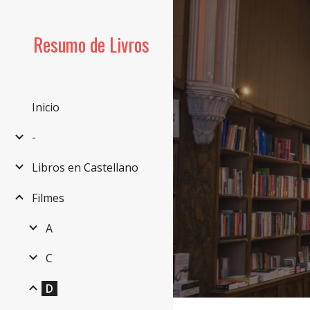
Sk
Resumo de Livros
Inicio
-
Libros en Castellano
Filmes
A
C
D