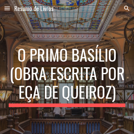
Resumo de Livros
Skip to main content
Skip to navigation
O PRIMO BASÍLIO
(OBRA ESCRITA POR
EÇA DE QUEIROZ)