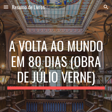
Resumo de Livros
Skip to main content
Skip to navigation
A VOLTA AO MUNDO
EM 80 DIAS (OBRA
DE JÚLIO VERNE)