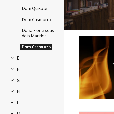
Dom Quixote
Dom Casmurro
Dona Flor e seus
dois Maridos
Dom Casmurro
E
F
G
H
I
M