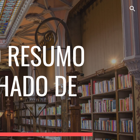
ion
O RESUMO
HADO DE
)