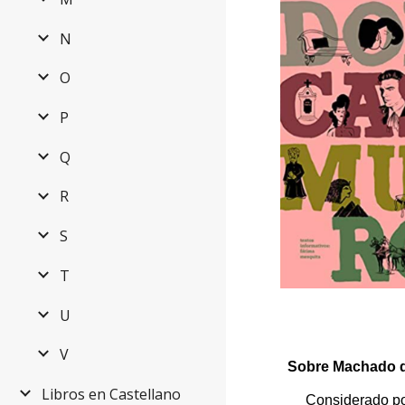
N
O
P
Q
R
S
T
U
V
Sobre Machado d
Libros en Castellano
Considerado por