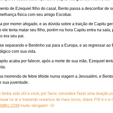
nto de Ezequiel filho do casal, Bento passa a desconfiar de 
emelhança física com seu amigo Escobar.
 por morrer afogado, e as dúvida sobre a traição de Capitu g
 ele tenta matar seu filho, porém na hora Capitu entra na sala,
o era seu pai.
e separando e Bentinho vai para a Europa, e ao regressar ao B
tálgico com sua vida.
apitu acaba por falecer, após a morte de sua mãe, Ezequiel ten
ita.
a morrendo de febre tifoide numa viagem a Jerusalém, e Bento 
e sua juventude.
enha sido útil a você, por favor, considere fazer uma doação po
ntinuar no ar e trazendo resumos de mais livros, chave PIX é o e
MAIL.COM
muito obrigado! =D