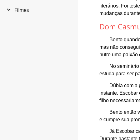
literários. Foi t
Filmes
mudanças durante 
Dom Casm
Bento quando 
mas não conseguiu
nutre uma paixão 
No seminário
estuda para ser p
Dúbia com a p
instante, Escobar
filho necessariam
Bento então v
e cumpre sua pro
Já Escobar ca
Durante bastante t