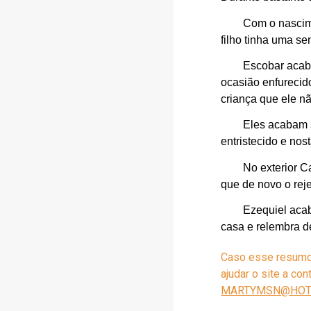
Com o nascime
filho tinha uma s
Escobar acaba
ocasião enfurecido
criança que ele nã
Eles acabam s
entristecido e nos
No exterior C
que de novo o reje
Ezequiel acab
casa e relembra d
Caso esse resumo t
ajudar o site a co
MARTYMSN@HOT