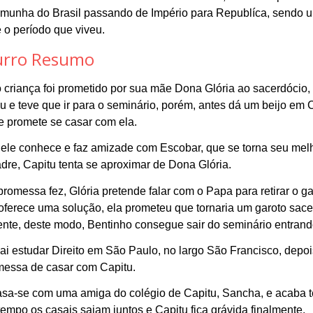
estemunha do Brasil passando de Império para Republíca, sendo
o período que viveu.
urro
Resumo
criança foi prometido por sua mãe Dona Glória ao sacerdócio, e
 e teve que ir para o seminário, porém, antes dá um beijo em 
e promete se casar com ela.
 ele conhece e faz amizade com Escobar, que se torna seu mel
adre, Capitu tenta se aproximar de Dona Glória.
romessa fez, Glória pretende falar com o Papa para retirar o g
 oferece uma solução, ela prometeu que tornaria um garoto sacer
ente, deste modo, Bentinho consegue sair do seminário entran
ai estudar Direito em São Paulo, no largo São Francisco, depoi
messa de casar com Capitu.
sa-se com uma amiga do colégio de Capitu, Sancha, e acaba te
empo os casais saiam juntos e Capitu fica grávida finalmente.