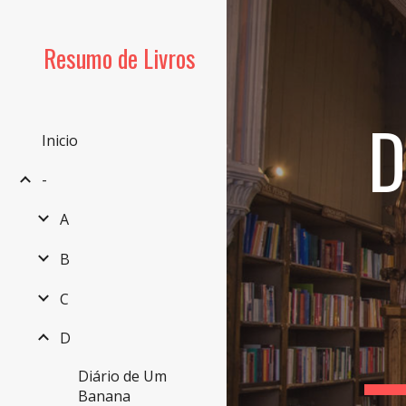
Sk
Resumo de Livros
D
Inicio
-
A
B
C
D
Diário de Um
Banana