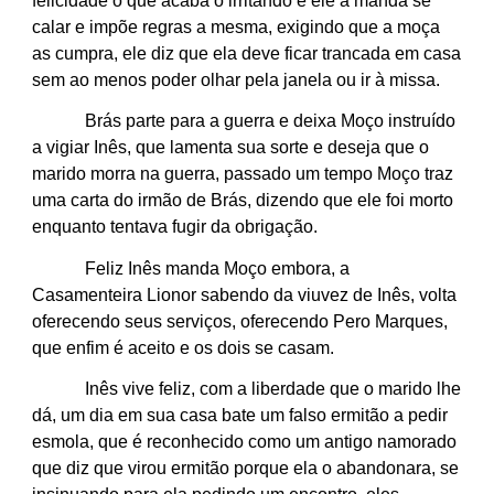
felicidade o que acaba o irritando e ele a manda se
calar e impõe regras a mesma, exigindo que a moça
as cumpra, ele diz que ela deve ficar trancada em casa
sem ao menos poder olhar pela janela ou ir à missa.
Brás parte para a guerra e deixa Moço instruído
a vigiar Inês, que lamenta sua sorte e deseja que o
marido morra na guerra, passado um tempo Moço traz
uma carta do irmão de Brás, dizendo que ele foi morto
enquanto tentava fugir da obrigação.
Feliz Inês manda Moço embora, a
Casamenteira Lionor sabendo da viuvez de Inês, volta
oferecendo seus serviços, oferecendo Pero Marques,
que enfim é aceito e os dois se casam.
Inês vive feliz, com a liberdade que o marido lhe
dá, um dia em sua casa bate um falso ermitão a pedir
esmola, que é reconhecido como um antigo namorado
que diz que virou ermitão porque ela o abandonara, se