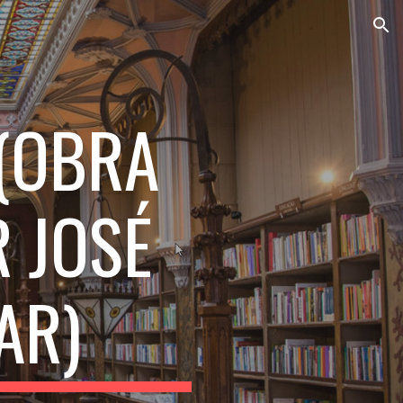
ion
 (OBRA
R JOSÉ
AR)