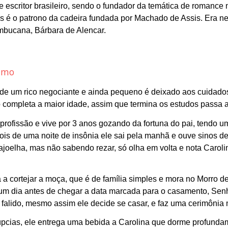
 e escritor brasileiro, sendo o fundador da temática de romanc
ras é o patrono da cadeira fundada por Machado de Assis. Era n
bucana, Bárbara de Alencar.
sumo
 de um rico negociante e ainda pequeno é deixado aos cuidados
o completa a maior idade, assim que termina os estudos passa a
 profissão e vive por 3 anos gozando da fortuna do pai, tendo 
pois de uma noite de insônia ele sai pela manhã e ouve sinos d
e ajoelha, mas não sabendo rezar, só olha em volta e nota Carol
a cortejar a moça, que é de família simples e mora no Morro 
um dia antes d
e chegar a
data marcada para o casamento, Senho
á falido, mesmo assim ele decide se casar, e faz uma cerimônia 
úpcias, ele
entrega
uma bebida a Carolina que dorme profundam