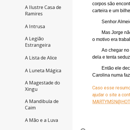
corpos são encont
A Ilustre Casa de
carteira e um bilh
Ramires
Senhor Almeid
A Intrusa
Mas Jorge nã
A Legião
o motivo era trab
Estrangeira
Ao chegar no 
A Lista de Alice
dela e tenta seduz
Então ele dec
A Luneta Mágica
Carolina numa fa
A Magestade do
Caso esse resumo t
Xingu
ajudar o site a co
A Mandibula de
MARTYMSN@HOT
Caim
A Mão e a Luva