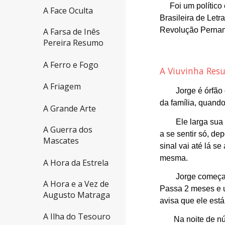
Foi um político
A Face Oculta
Brasileira de Let
Revolução Pernam
A Farsa de Inês
Pereira Resumo
A Ferro e Fogo
A Viuvinha Re
A Friagem
Jorge é órfão
da família, quand
A Grande Arte
Ele larga sua
A Guerra dos
a se sentir só, de
Mascates
sinal vai até lá s
mesma.
A Hora da Estrela
Jorge começa 
A Hora e a Vez de
Passa 2 meses e 
Augusto Matraga
avisa que ele est
A Ilha do Tesouro
Na noite de n