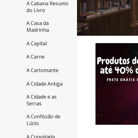
A Cabana Resumo
do Livro
A Casa da
Madrinha
A Capital
A Carne
A Cartomante
A Cidade Antiga
A Cidade e as
Serras
A Confissão de
Lúcio
A Convidada