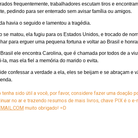
rados frequentemente, trabalhadores escutam tiros e encontra
ete, pedindo para ser enterrado sem avisar família ou amigos.
a havia o seguido e lamentou a tragédia.
o se
matou
, ela
fugiu
para os Estados Unidos, e trocado de no
alhar para erguer uma pequena fortuna e voltar ao Brasil e hon
Brasil ele encontra Carolina, que é chamada por todos de a vi
i-la, mas ela fiel a memória do marido o evita.
ide confessar a verdade a ela, eles se beijam e se abraçam e 
zenda.
enha sido útil a você, por favor, considere fazer uma doação po
ntinuar no ar e trazendo resumos de mais livros, chave PIX é o e
MAIL.COM
muito obrigado! =D