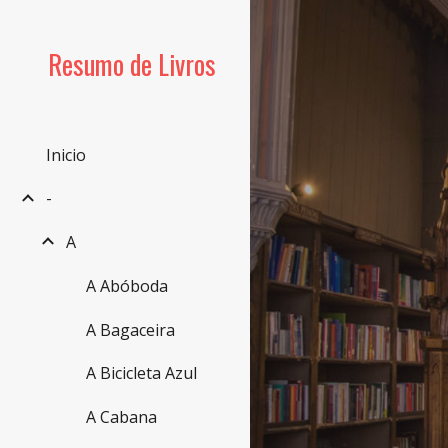
Sk
Resumo de Livros
Inicio
-
A
A Abóboda
A Bagaceira
A Bicicleta Azul
A Cabana