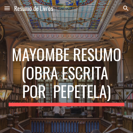
Resumo de Livros
Skip to main content
Skip to navigation
MAYOMBE RESUMO
(OBRA ESCRITA
POR PEPETELA)