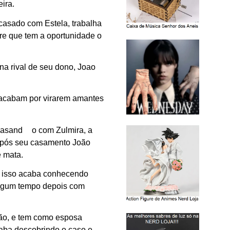
ira.
casado com Estela, trabalha
re que tem a oportunidade o
rna rival de seu dono, Joao
e acabam por virarem amantes
 casand
o com Zulmira, a
 Após seu casamento João
e mata.
or isso acaba conhecendo
 algum tempo depois com
oão, e tem como esposa
aba descobrindo o caso e