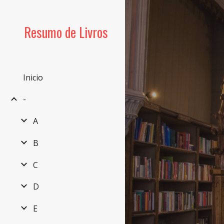
Sk
Resumo de Livros
Inicio
-
A
B
C
D
E