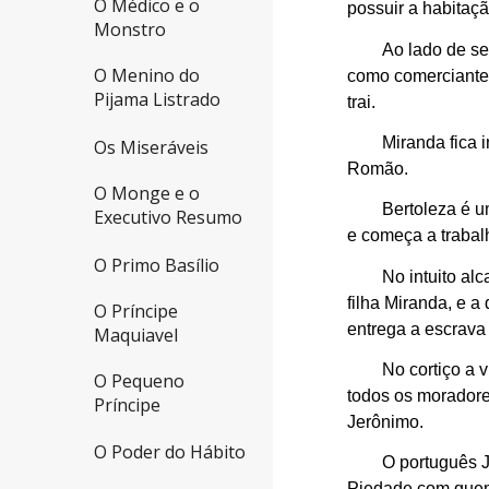
O Médico e o
possuir a habitaç
Monstro
Ao lado de se
O Menino do
como comerciante 
Pijama Listrado
trai.
Miranda fica 
Os Miseráveis
Romão.
O Monge e o
Bertoleza é u
Executivo Resumo
e começa a trabal
O Primo Basílio
No intuito al
filha Miranda, e 
O Príncipe
entrega a escrava
Maquiavel
No cortiço a 
O Pequeno
todos os moradore
Príncipe
Jerônimo.
O Poder do Hábito
O português 
Piedade com quem 