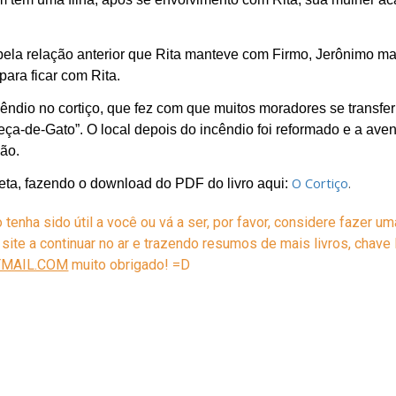
la relação anterior que Rita manteve com Firmo, Jerônimo mata
 para ficar com Rita.
ndio no cortiço, que fez com que muitos moradores se transferi
a-de-Gato”. O local depois do incêndio foi reformado e a ave
ão.
O Cortiço
.
eta, fazendo o download do PDF do livro aqui:
enha sido útil a você ou vá a ser, por favor, considere fazer u
 o site a continuar no ar e trazendo resumos de mais livros, chav
MAIL.COM
muito obrigado! =D
abuse