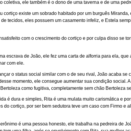
ão coletiva, ele também é o dono de uma taverna e de uma pedre
u cortiço existe um sobrado habitado por um burguês Miranda, 
de tecidos, eles possuem um casamento infeliz, e Estela semp
insatisfeito com o crescimento do cortiço e por culpa disso se to
ma escrava de João, ele fez uma carta de alforria para ela, qu
har com ele.
cançar o status social similar com o de seu rival, João acaba se
a desse momento, ele consegue aumentar sua condição social.
 Bertoleza como fugitiva, completamente sem chão Bertoleza s
vida é dura e simples, Rita é uma mulata muito carismática e p
s do cortiço, por ser bem sedutora teve um caso com Firmo e
Jerônimo é uma pessoa honesto, ele trabalha na pedreira de J
tem uma filha, após se envolvimento com Rita, sua mulher ac