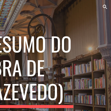
ion
ESUMO DO
RA DE
AZEVEDO)