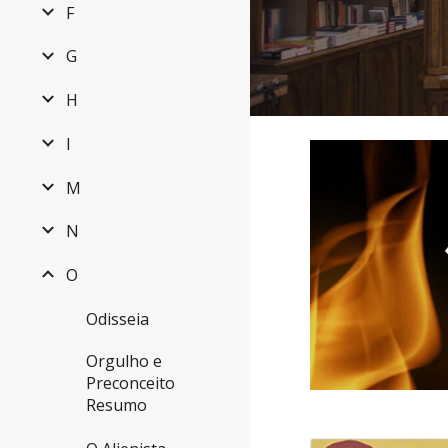
F
G
H
I
M
N
O
Odisseia
Orgulho e
Preconceito
Resumo