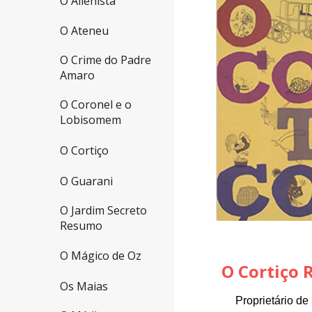
O Alienista
O Ateneu
O Crime do Padre
Amaro
O Coronel e o
Lobisomem
O Cortiço
O Guarani
O Jardim Secreto
Resumo
O Mágico de Oz
O Cortiço 
Os Maias
Proprietário d