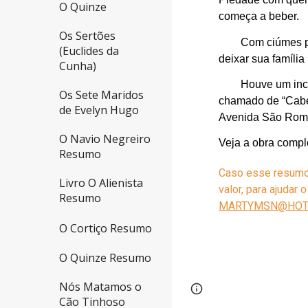
O Quinze
começa a beber.
Os Sertões
Com ciúmes pe
(Euclides da
deixar sua família
Cunha)
Houve um incê
Os Sete Maridos
chamado de “Cabeç
de Evelyn Hugo
Avenida São Rom
O Navio Negreiro
Veja a obra compl
Resumo
Caso esse resumo t
Livro O Alienista
valor, para ajudar
Resumo
MARTYMSN@HOT
O Cortiço Resumo
O Quinze Resumo
Nós Matamos o
Google Sites
Report 
Cão Tinhoso