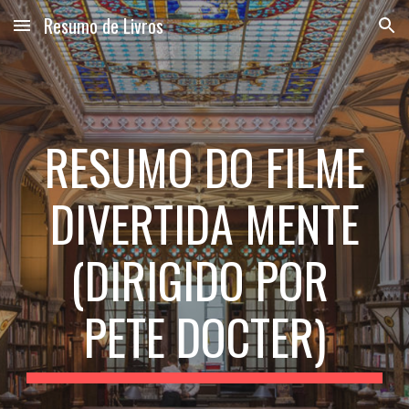
Resumo de Livros
Skip to main content
Skip to navigation
RESUMO DO FILME
DIVERTIDA MENTE
(DIRIGIDO POR
PETE DOCTER)